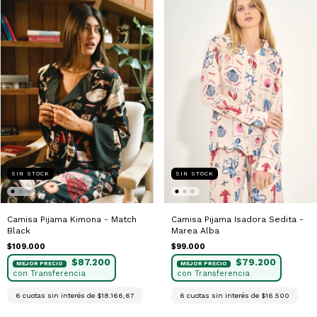
SIN STOCK
SIN STOCK
Camisa Pijama Kimona - Match
Camisa Pijama Isadora Sedita -
Black
Marea Alba
$109.000
$99.000
$87.200
$79.200
6
cuotas sin interés de
$18.166,67
6
cuotas sin interés de
$16.500