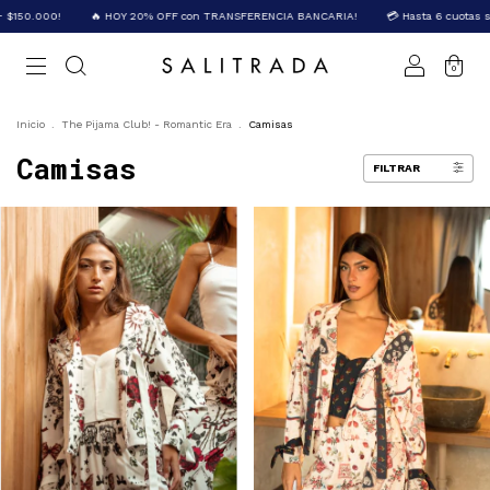
000!
🔥 HOY 20% OFF con TRANSFERENCIA BANCARIA!
💳 Hasta 6 cuotas sin INT
0
Inicio
.
The Pijama Club! - Romantic Era
.
Camisas
Camisas
FILTRAR