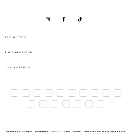
PRODUCTOS
+ INFORMACIÓN
CONTACTÁNOS
Copyright Salitrada Swimwear - 30717084191 - 2026. Todos los derechos reservados.