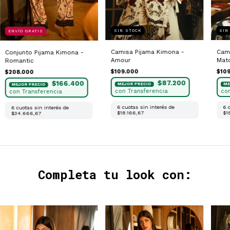
SIN STOCK
SIN
ENVÍO GRATIS
Camisa Pijama Kimona -
Cami
Conjunto Pijama Kimona -
Amour
Mat
Romantic
$109.000
$10
$208.000
$87.200
$166.400
6
cuotas sin interés de
6
6
cuotas sin interés de
$18.166,67
$1
$34.666,67
Completa tu look con: