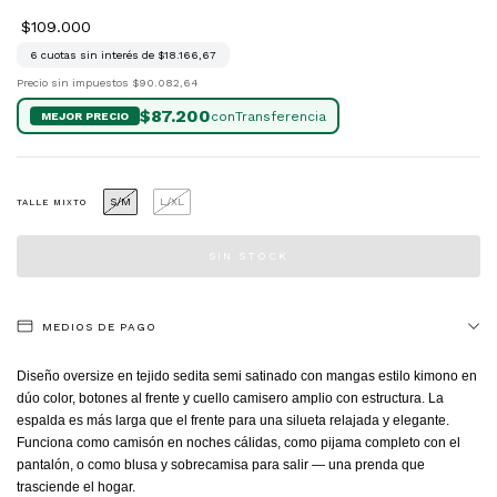
$109.000
6
cuotas sin interés de
$18.166,67
Precio sin impuestos
$90.082,64
$87.200
con
S/M
L/XL
TALLE MIXTO
MEDIOS DE PAGO
Diseño oversize en tejido sedita semi satinado con mangas estilo kimono en
dúo color, botones al frente y cuello camisero amplio con estructura. La
espalda es más larga que el frente para una silueta relajada y elegante.
Funciona como camisón en noches cálidas, como pijama completo con el
pantalón, o como blusa y sobrecamisa para salir — una prenda que
trasciende el hogar.