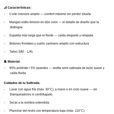
📐 Características:
-
Corte oversize amplio — comfort máximo sin perder silueta
-
Mangas estilo kimono en dúo color — el detalle de diseño que la
distingue
-
Espalda más larga que el frente — caída elegante y relajada
-
Botones frontales y cuello camisero amplio con estructura
-
Talles S/M - L/XL
🧵 Material:
-
95% poliéster / 5% spandex — sedita semi satinada de tacto suave y
caída fluida
Cuidados de tu Salitrada:
-
Lavar con agua fría (máx. 30°C), a mano o en ciclo suave — sin
blanqueadores ni centrifugado.
-
Secar a la sombra extendida.
-
Planchar del revés con temperatura baja (máx. 110°C).