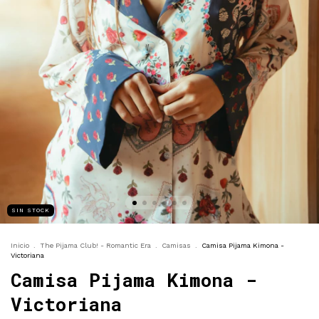
SIN STOCK
Inicio
.
The Pijama Club! - Romantic Era
.
Camisas
.
Camisa Pijama Kimona -
Victoriana
Camisa Pijama Kimona -
Victoriana