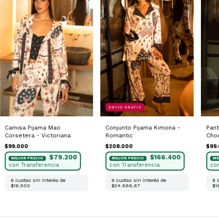
ENVÍO GRATIS
Camisa Pijama Mao
Pant
Conjunto Pijama Kimona -
Corsetera - Victoriana
Cho
Romantic
$99.000
$99
$208.000
$79.200
$166.400
6
cuotas sin interés de
6
6
cuotas sin interés de
$16.500
$1
$34.666,67