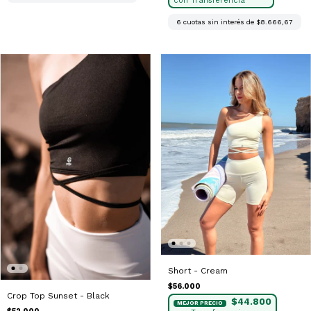
6
cuotas sin interés de
$8.666,67
Short - Cream
$56.000
Crop Top Sunset - Black
$44.800