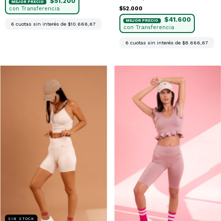
$51.200
$52.000
$41.600
6
cuotas sin interés de
$10.666,67
6
cuotas sin interés de
$8.666,67
SIN STOCK