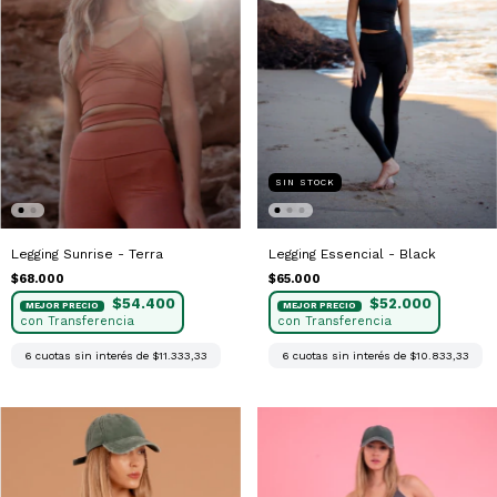
SIN STOCK
Legging Essencial - Black
Legging Sunrise - Terra
$65.000
$68.000
$52.000
$54.400
6
cuotas sin interés de
$10.833,33
6
cuotas sin interés de
$11.333,33