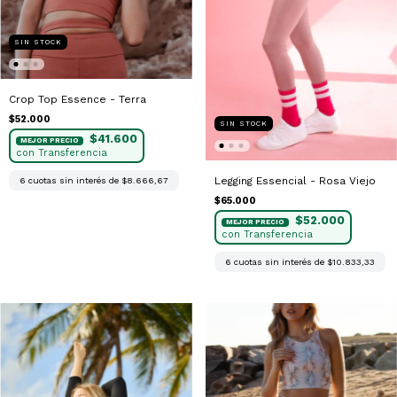
SIN STOCK
Crop Top Essence - Terra
$52.000
SIN STOCK
$41.600
Legging Essencial - Rosa Viejo
6
cuotas sin interés de
$8.666,67
$65.000
$52.000
6
cuotas sin interés de
$10.833,33