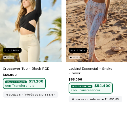
SIN STOCK
SIN STOCK
Legging Essencial - Snake
Crossover Top - Black RGD
Flower
$64.000
$68.000
$51.200
$54.400
6
cuotas sin interés de
$10.666,67
6
cuotas sin interés de
$11.333,33