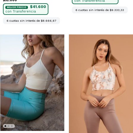
$52.000
$41.600
6
cuotas sin interés de
$9.333,33
6
cuotas sin interés de
$8.666,67