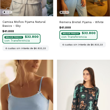
Camisa Moños Pijama Natural
Remera Bretel Pijama - White
Basics - Sky
$41.000
$41.000
$32.800
$32.800
6
cuotas sin interés de
$6.833,33
6
cuotas sin interés de
$6.833,33