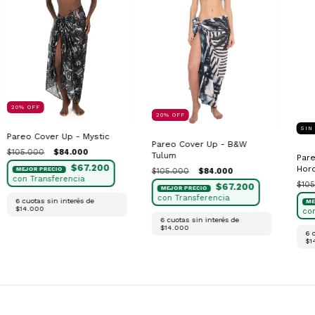
20
%
OFF
20
%
OFF
SIN
Pareo Cover Up - Mystic
Pareo Cover Up - B&W
$105.000
$84.000
Tulum
Pare
$67.200
Hor
$105.000
$84.000
$105
$67.200
6
cuotas sin interés de
$14.000
6
cuotas sin interés de
$14.000
6
$1