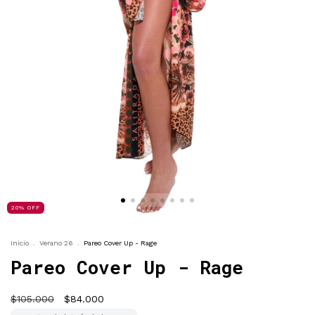
20
%
OFF
Inicio
.
Verano 26
.
Pareo Cover Up - Rage
Pareo Cover Up - Rage
$105.000
$84.000