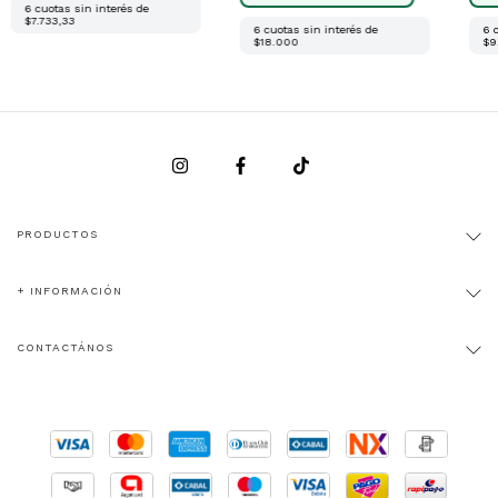
6
cuotas sin interés de
$7.733,33
6
cuotas sin interés de
6
$18.000
$9
PRODUCTOS
+ INFORMACIÓN
CONTACTÁNOS