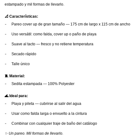
estampado y mil formas de llevarlo.
📐 Características:
-
Pareo cover up de gran tamaño — 175 cm de largo x 115 cm de ancho
-
Uso versátil: como falda, cover up o paño de playa
-
Suave al tacto — fresco y no retiene temperatura
-
Secado rápido
-
Talle único
🧵 Material:
-
Sedita estampada — 100% Polyester
🌊 Ideal para:
-
Playa y pileta — cubrirse al salir del agua
-
Usar como falda larga o envuelto a la cintura
-
Combinar con cualquier traje de baño del catálogo
✨ Un pareo. Mil formas de llevarlo.