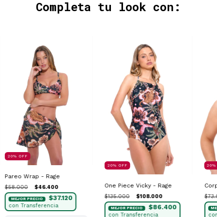
Completa tu look con:
20
%
OFF
20
%
OFF
20
Pareo Wrap - Rage
One Piece Vicky - Rage
Corp
$58.000
$46.400
$135.000
$108.000
$73
$37.120
$86.400