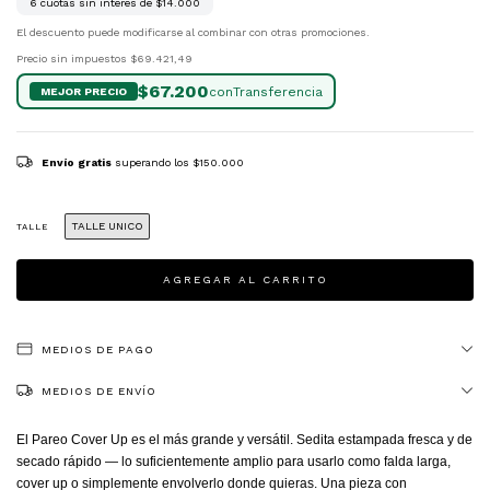
6
cuotas sin interés de
$14.000
El descuento puede modificarse al combinar con otras promociones.
Precio sin impuestos
$69.421,49
$67.200
con
Envío gratis
superando los
$150.000
TALLE UNICO
TALLE
MEDIOS DE PAGO
MEDIOS DE ENVÍO
El Pareo Cover Up es el más grande y versátil. Sedita estampada fresca y de
secado rápido — lo suficientemente amplio para usarlo como falda larga,
cover up o simplemente envolverlo donde quieras. Una pieza con