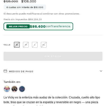
$135.000
$108.000
6
cuotas sin interés de
$18.000
El descuento puede modificarse al combinar con otras promociones.
Precio sin impuestos
$89.256,20
$86.400
con
S
M
L
XL
TALLE
MEDIOS DE PAGO
También en:
La Vicky es la enteriza más audaz de la colección. Cruzada, cuello alto tipo
bote, tiras que se cruzan en la espalda y reversible en negro — una pieza