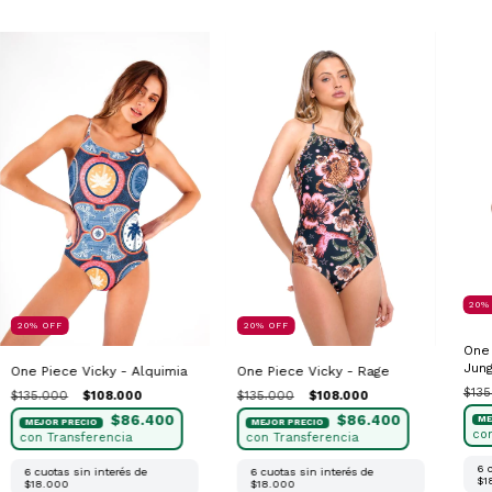
20
20
%
OFF
20
%
OFF
One 
Jung
One Piece Vicky - Rage
One Piece Vicky - Alquimia
$135
$135.000
$108.000
$135.000
$108.000
$86.400
$86.400
6
6
cuotas sin interés de
6
cuotas sin interés de
$1
$18.000
$18.000