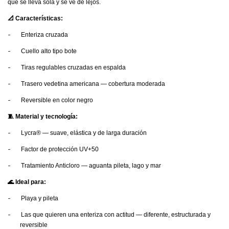
que se lleva sola y se ve de lejos.
📐 Características:
-
Enteriza cruzada
-
Cuello alto tipo bote
-
Tiras regulables cruzadas en espalda
-
Trasero vedetina americana — cobertura moderada
-
Reversible en color negro
🧵 Material y tecnología:
-
Lycra® — suave, elástica y de larga duración
-
Factor de protección UV+50
-
Tratamiento Anticloro — aguanta pileta, lago y mar
🌊 Ideal para:
-
Playa y pileta
-
Las que quieren una enteriza con actitud — diferente, estructurada y
reversible