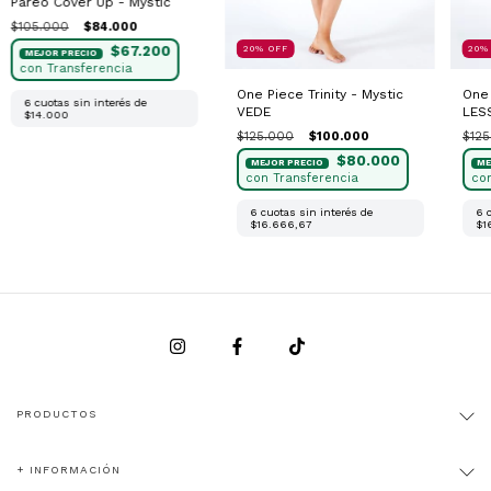
Pareo Cover Up - Mystic
$105.000
$84.000
$67.200
20
%
OFF
20
One Piece Trinity - Mystic
One 
6
cuotas sin interés de
VEDE
LES
$14.000
$125.000
$100.000
$125
$80.000
6
cuotas sin interés de
6
$16.666,67
$1
PRODUCTOS
+ INFORMACIÓN