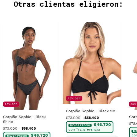
Otras clientas eligieron:
20
%
OFF
20
%
OFF
20
Corpiño Sophie - Black SM
Corpiño Sophie - Black
Corp
$73.000
$58.400
Shine
$73
$46.720
$73.000
$58.400
$46.720