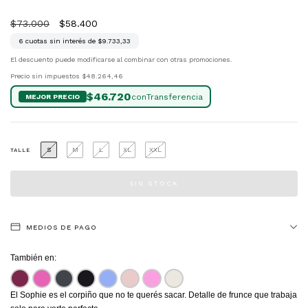
$73.000
$58.400
6
cuotas sin interés de
$9.733,33
El descuento puede modificarse al combinar con otras promociones.
Precio sin impuestos
$48.264,46
$46.720
con
S
M
L
XL
XXL
TALLE
MEDIOS DE PAGO
También en:
El Sophie es el corpiño que no te querés sacar. Detalle de frunce que trabaja