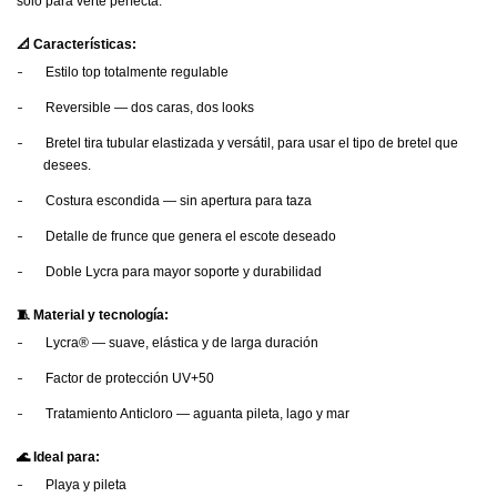
solo para verte perfecta.
📐 Características:
-
Estilo top totalmente regulable
-
Reversible — dos caras, dos looks
-
Bretel tira tubular elastizada y versátil, para usar el tipo de bretel que
desees.
-
Costura escondida — sin apertura para taza
-
Detalle de frunce que genera el escote deseado
-
Doble Lycra para mayor soporte y durabilidad
🧵 Material y tecnología:
-
Lycra® — suave, elástica y de larga duración
-
Factor de protección UV+50
-
Tratamiento Anticloro — aguanta pileta, lago y mar
🌊 Ideal para:
-
Playa y pileta