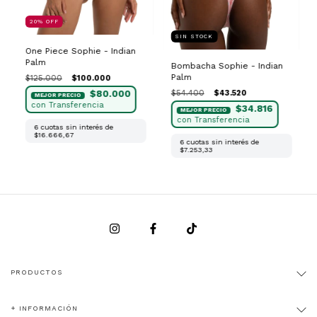
20
%
OFF
SIN STOCK
One Piece Sophie - Indian
Palm
Bombacha Sophie - Indian
Palm
$125.000
$100.000
$54.400
$43.520
$80.000
$34.816
6
cuotas sin interés de
$16.666,67
6
cuotas sin interés de
$7.253,33
PRODUCTOS
+ INFORMACIÓN