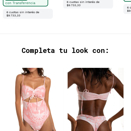
6
cuotas sin interés de
$9.733,33
6
$9
6
cuotas sin interés de
$9.733,33
Completa tu look con: