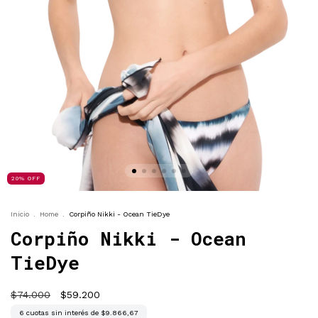
20
%
OFF
Inicio
.
Home
.
Corpiño Nikki - Ocean TieDye
Corpiño Nikki - Ocean
TieDye
$74.000
$59.200
6
cuotas sin interés de
$9.866,67