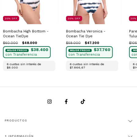
20
%
OFF
20
%
OFF
20
Bombacha High Bottom -
Bombacha Veronica -
Par
Ocean TieDye
Ocean Tie Dye
Tul
$60.000
$48.000
$59.000
$47.200
$105
$38.400
$37.760
6
cuotas sin interés de
6
cuotas sin interés de
6
$8.000
$7.866,67
$1
PRODUCTOS
+ INFORMACIÓN