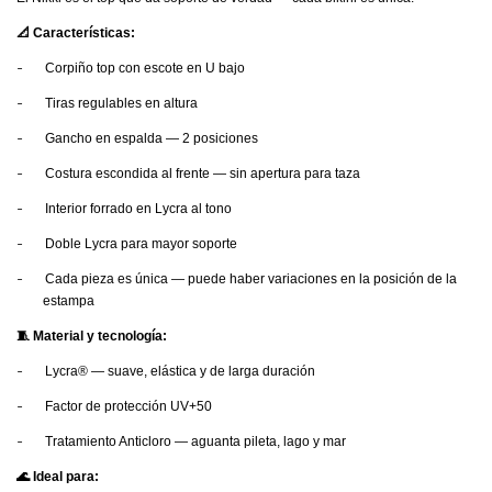
📐 Características:
-
Corpiño top con escote en U bajo
-
Tiras regulables en altura
-
Gancho en espalda — 2 posiciones
-
Costura escondida al frente — sin apertura para taza
-
Interior forrado en Lycra al tono
-
Doble Lycra para mayor soporte
-
Cada pieza es única — puede haber variaciones en la posición de la
estampa
🧵 Material y tecnología:
-
Lycra® — suave, elástica y de larga duración
-
Factor de protección UV+50
-
Tratamiento Anticloro — aguanta pileta, lago y mar
🌊 Ideal para: