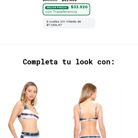
$53.000
$42.400
$33.920
6
cuotas sin interés de
$7.066,67
Completa tu look con: