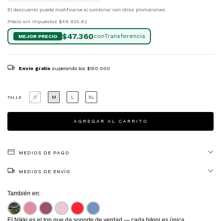
El descuento puede modificarse al combinar con otras promociones.
Precio sin impuestos
$48.925,62
$47.360
con
Envío gratis
superando los
$150.000
S
M
L
XL
TALLE
MEDIOS DE PAGO
MEDIOS DE ENVÍO
También en:
El Nikki es el top que da soporte de verdad — cada bikini es única.