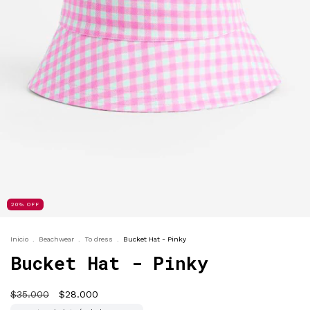
20
%
OFF
Inicio
.
Beachwear
.
To dress
.
Bucket Hat - Pinky
Bucket Hat - Pinky
$35.000
$28.000