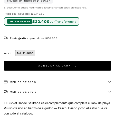
6
cuotas sin interés de
$4.666,67
El descuento puede modificarse al combinar con otras promociones.
Precio sin impuestos
$23.140,50
$22.400
con
Envío gratis
superando los
$150.000
TALLE UNICO
TALLE
MEDIOS DE PAGO
MEDIOS DE ENVÍO
El Bucket Hat de Salitrada es el complemento que completa el look de playa.
Piluso clásico en lienzo de algodón — fresco, liviano y con el estilo que va
con todo el catálogo.