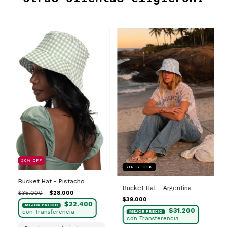
20
%
OFF
SIN STOCK
Bucket Hat - Pistacho
Bucket Hat - Argentina
$35.000
$28.000
$39.000
$22.400
$31.200