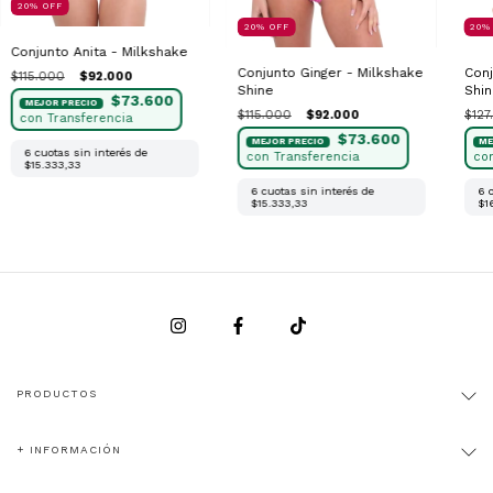
20
%
OFF
20
20
%
OFF
Conjunto Anita - Milkshake
Conj
Conjunto Ginger - Milkshake
$115.000
$92.000
Shin
Shine
$73.600
$127
$115.000
$92.000
$73.600
6
cuotas sin interés de
$15.333,33
6
6
cuotas sin interés de
$1
$15.333,33
PRODUCTOS
+ INFORMACIÓN